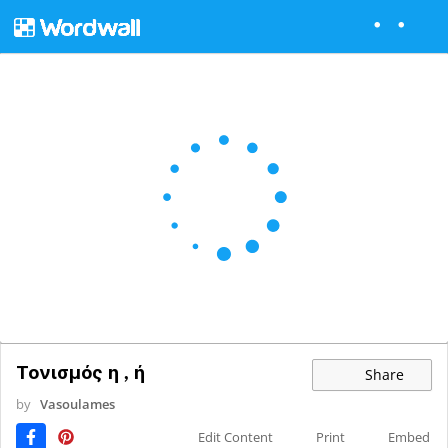
Τονισμός η , ή
Share
by
Vasoulames
Edit Content
Print
Embed