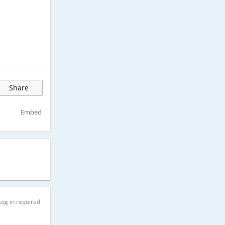
Share
Embed
Log in required