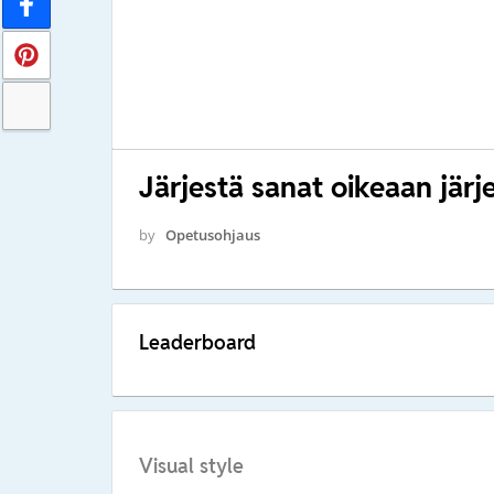
Järjestä sanat oikeaan järj
by
Opetusohjaus
Leaderboard
Visual style