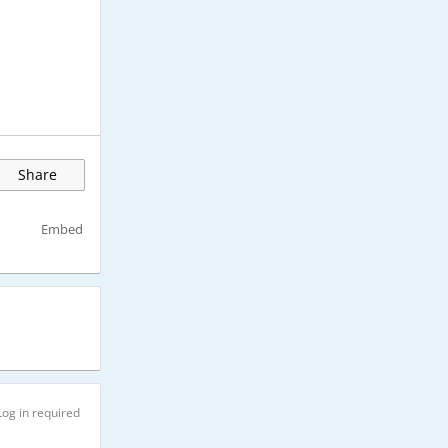
Share
Embed
Log in required