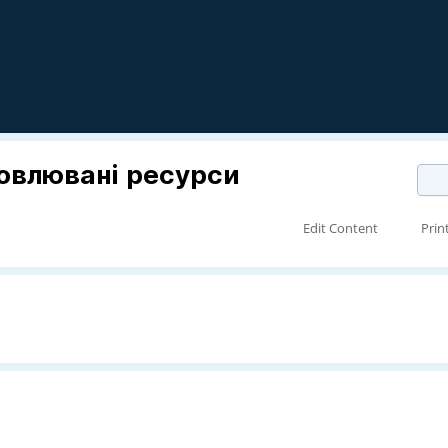
новлювані ресурси
Edit Content
Prin