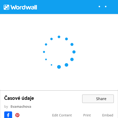
Časové údaje
Share
by
Evamachova
Edit Content
Print
Embed