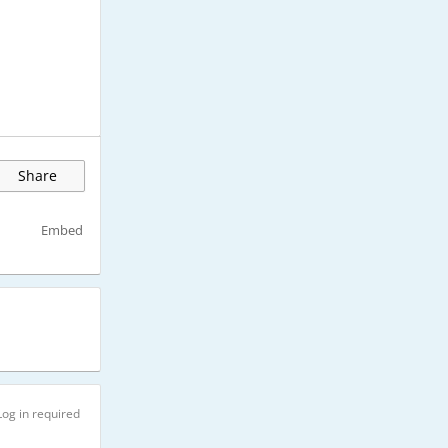
Share
Embed
Log in required