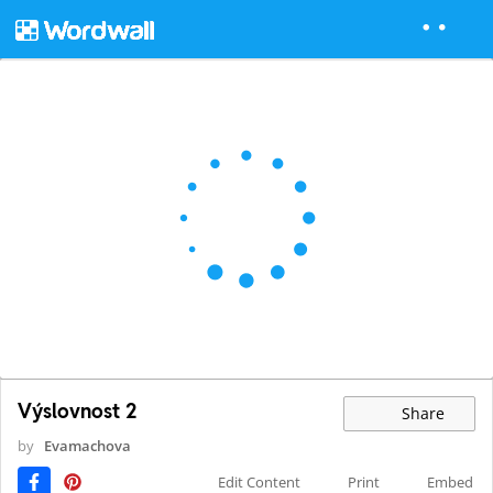
Výslovnost 2
Share
by
Evamachova
Edit Content
Print
Embed