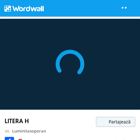
LITERA H
Partajează
de
Luminitasoporan