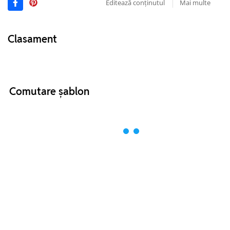
Editează conținutul
Mai multe
Clasament
Comutare șablon