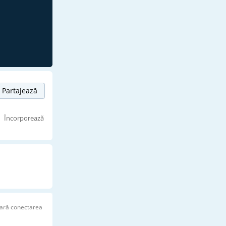
Partajează
Încorporează
ară conectarea