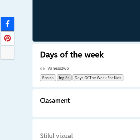
Days of the week
de
Vaness2wo
Básica
Inglés
Days Of The Week For Kids
Clasament
Stilul vizual