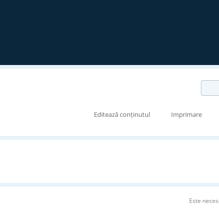
Editează conținutul
Imprimare
Este neces