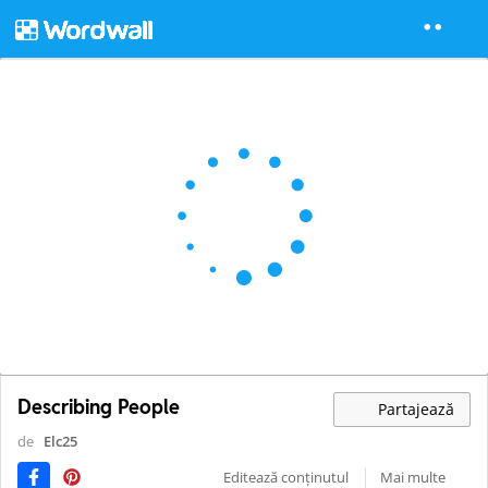
Describing People
Partajează
de
Elc25
Editează conținutul
Mai multe