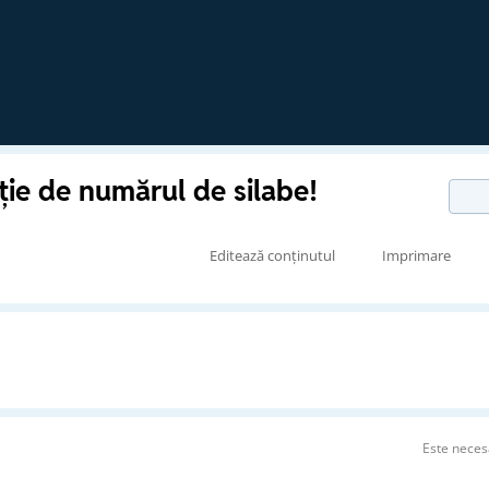
ție de numărul de silabe!
Editează conținutul
Imprimare
Este neces