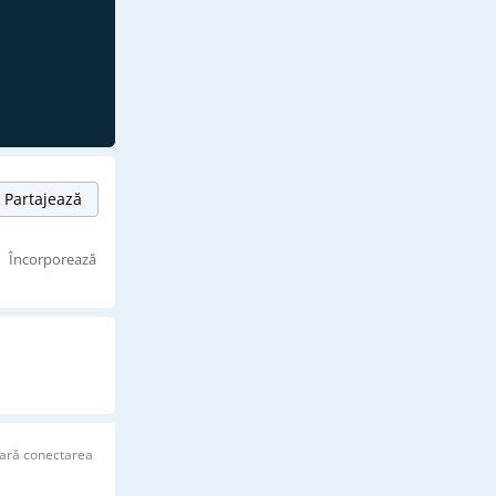
Partajează
Încorporează
ară conectarea