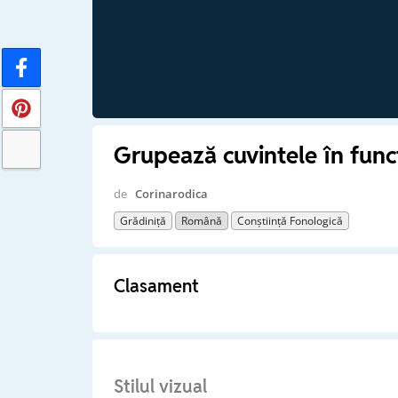
Grupează cuvintele în func
de
Corinarodica
Grădiniță
Română
Conștiință Fonologică
Clasament
Stilul vizual