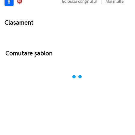
Editează conținutul
Mai multe
Clasament
Comutare șablon