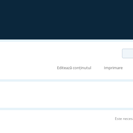
Editează conținutul
Imprimare
Este neces