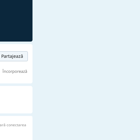
Partajează
Încorporează
ară conectarea