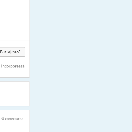
Partajează
Încorporează
ară conectarea