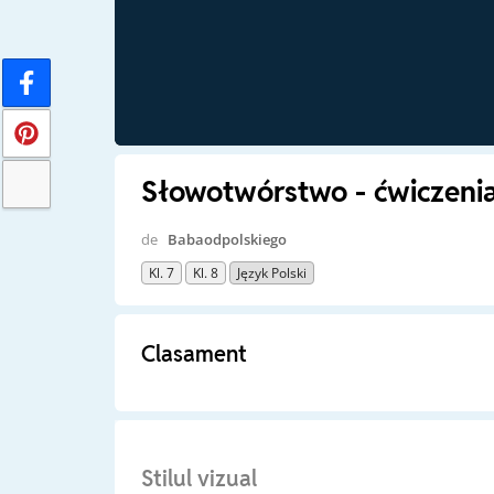
Słowotwórstwo - ćwiczeni
de
Babaodpolskiego
Kl. 7
Kl. 8
Język Polski
Clasament
Stilul vizual