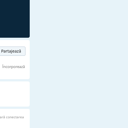
Partajează
Încorporează
ară conectarea