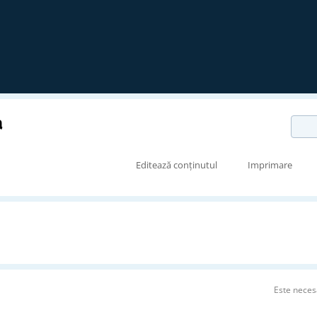
a
Editează conținutul
Imprimare
Este neces