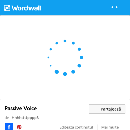
Passive Voice
Partajează
de
Hhhhttttpppp8
Editează conținutul
Mai multe