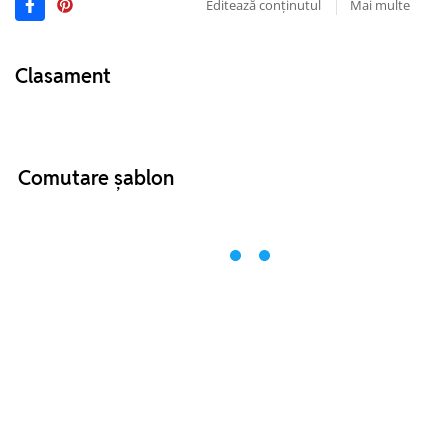
Editează conținutul
Mai multe
Clasament
Comutare șablon