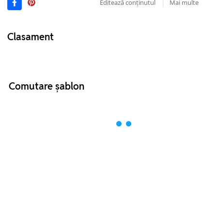
Editează conținutul
Mai multe
Clasament
Comutare șablon