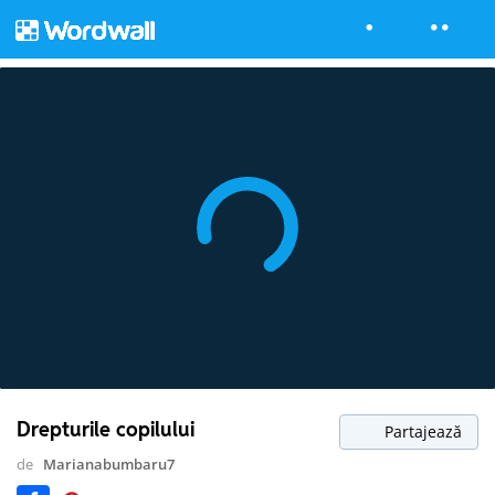
Drepturile copilului
Partajează
de
Marianabumbaru7