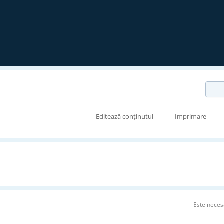
Editează conținutul
Imprimare
Este neces