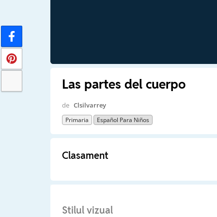
Las partes del cuerpo
de
Clsilvarrey
Primaria
Español Para Niños
Clasament
Stilul vizual