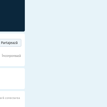
Partajează
Încorporează
ară conectarea