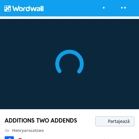
ADDITIONS TWO ADDENDS
Partajează
de
Henryarocatcws