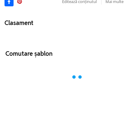
Editează conținutul
Mai multe
Clasament
Comutare șablon