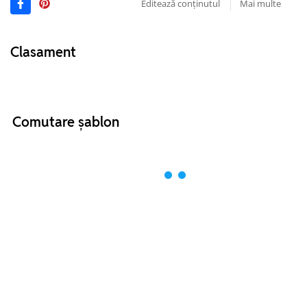
Editează conținutul
Mai multe
Clasament
Comutare șablon