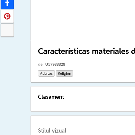
Características materiales d
de
U57983328
Adultos
Religión
Clasament
Stilul vizual