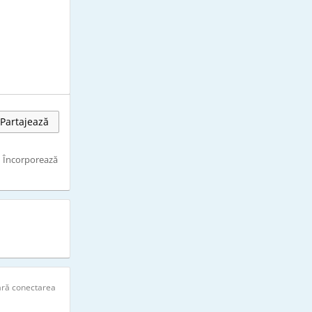
Partajează
Încorporează
ară conectarea