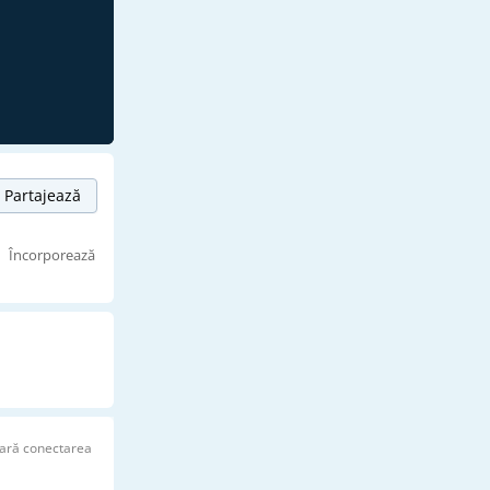
Partajează
Încorporează
ară conectarea