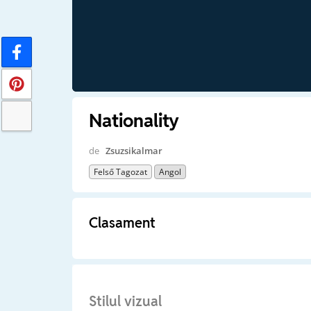
Nationality
de
Zsuzsikalmar
Felső Tagozat
Angol
Clasament
Stilul vizual