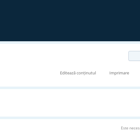
Editează conținutul
Imprimare
Este neces