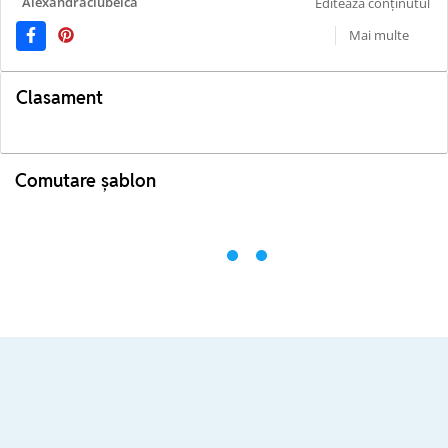
Alexandraciubeica
Editează conținutul
Mai multe
Clasament
Comutare șablon