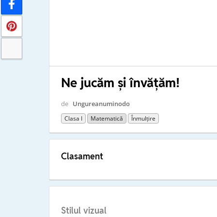
Ne jucăm şi învăţăm!
de
Ungureanuminodo
Clasa I
Matematică
Înmulțire
Clasament
Stilul vizual