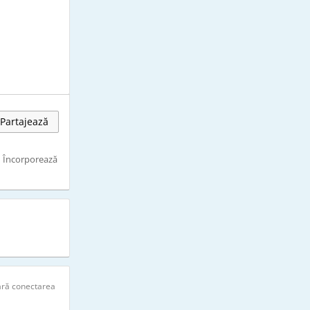
Partajează
Încorporează
ară conectarea