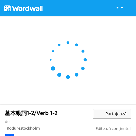
基本動詞1-2/Verb 1-2
Partajează
de
Kodurestockholm
Editează conținutul