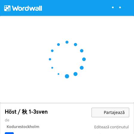
Höst / 秋 1-3sven
Partajează
de
Kodurestockholm
Editează conținutul