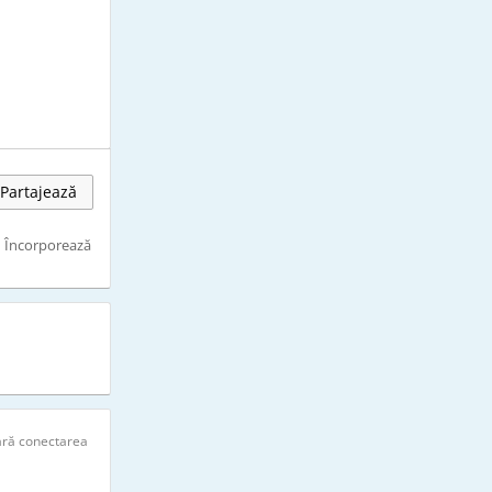
Partajează
Încorporează
ară conectarea