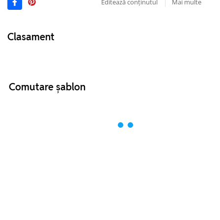
Editează conținutul
Mai multe
Clasament
Comutare șablon