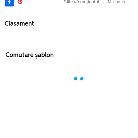
Editează conținutul
Mai multe
Clasament
Comutare șablon