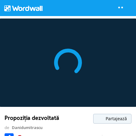
Propoziția dezvoltată
Partajează
de
Danidumitrascu