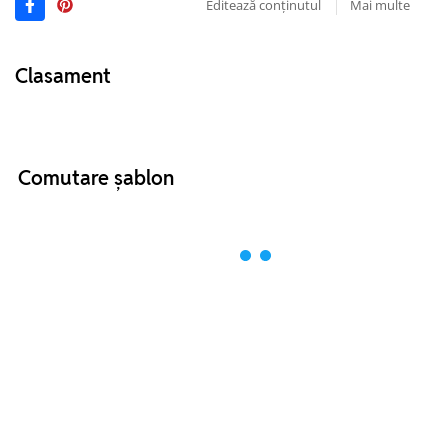
Editează conținutul
Mai multe
Clasament
Comutare șablon