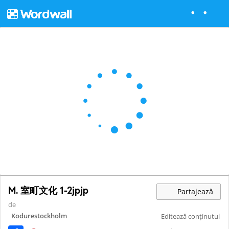
M. 室町文化 1-2jpjp
Partajează
de
Kodurestockholm
Editează conținutul