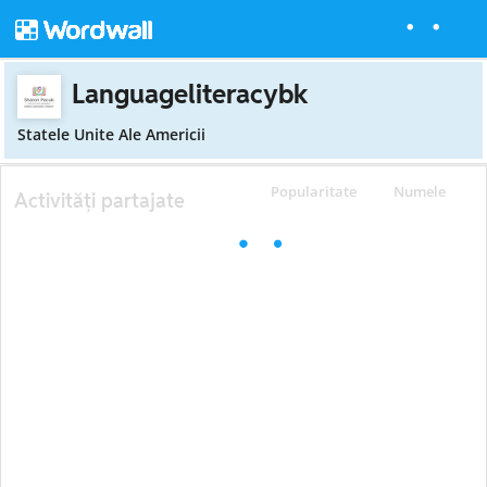
Languageliteracybk
Statele Unite Ale Americii
Popularitate
Numele
Activități partajate