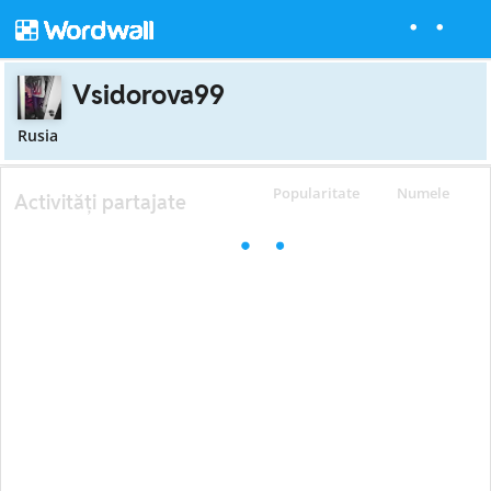
Vsidorova99
Rusia
Popularitate
Numele
Activități partajate