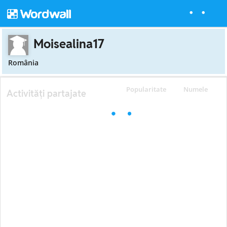
Moisealina17
România
Popularitate
Numele
Activități partajate