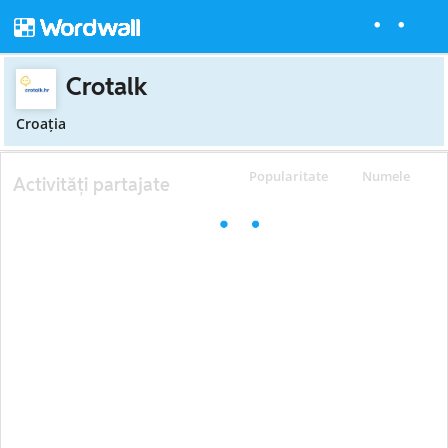
Crotalk
Croaţia
Popularitate
Numele
Activități partajate