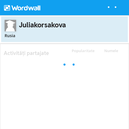
Juliakorsakova
Rusia
Popularitate
Numele
Activități partajate