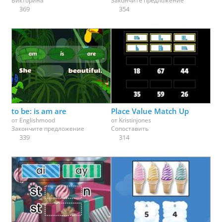
Викторина
Закончите предложение
369
354
to be: is am are
Place Value Match Up
от
Englishmood
от
Kristinjones
Закончите предложение
Сопоставить
339
314