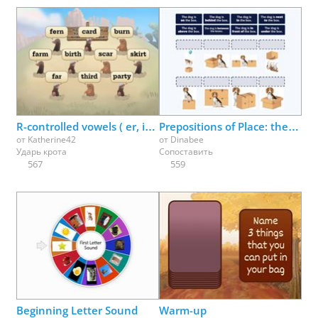
R-controlled vowels ( er, ir, ur ) make the /er/ sound
Prepositions of Place: the dog is ___ the box
от
Katherine42
от
Dinabee
Ударь крота
Сопоставить
567
559
Beginning Letter Sound
Warm-up