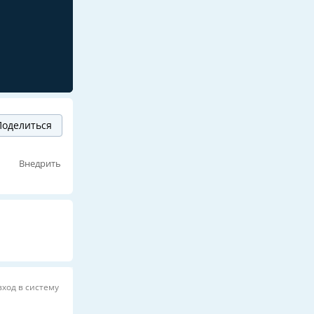
оделиться
Внедрить
вход в систему