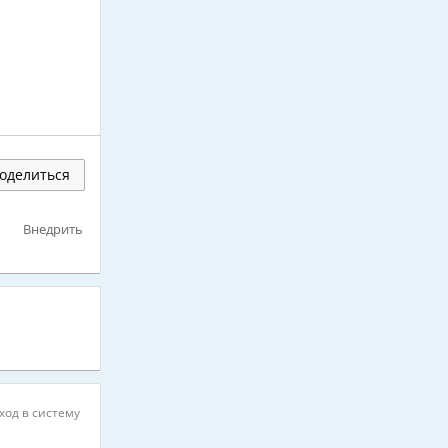
оделиться
Внедрить
ход в систему