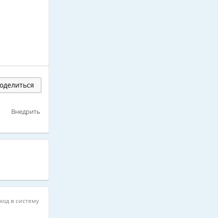
оделиться
Внедрить
ход в систему