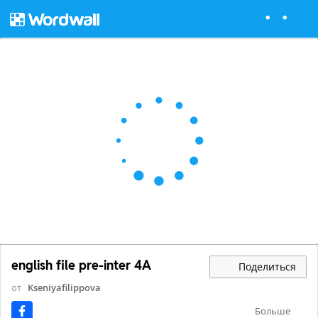
english file pre-inter 4A
Поделиться
от
Kseniyafilippova
Больше