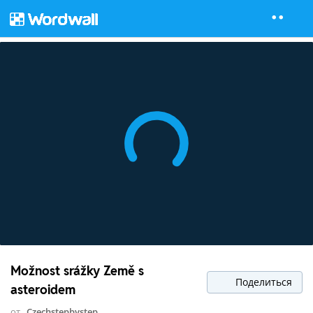
Možnost srážky Země s
Поделиться
asteroidem
от
Czechstepbystep