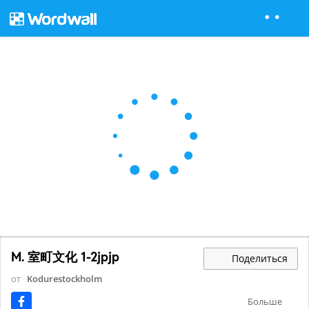
M. 室町文化 1-2jpjp
Поделиться
от
Kodurestockholm
Больше