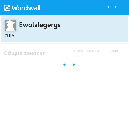
Ewolslegergs
США
Популярность
Имя
Общие занятия