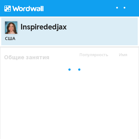
Inspirededjax
США
Популярность
Имя
Общие занятия