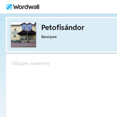
Petofisándor
Венгрия
Общие занятия