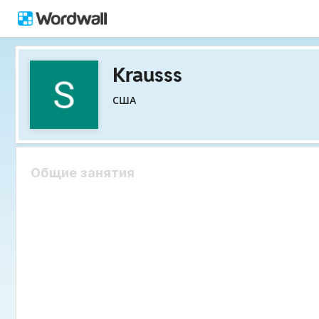
Krausss
США
Общие занятия